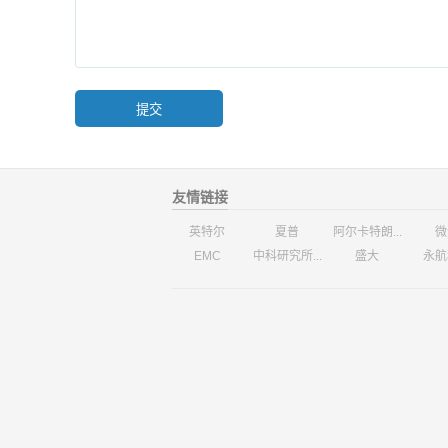
友情链接
英特尔
夏普
阿尔卡特朗...
微
EMC
中科研究所...
盛大
永航