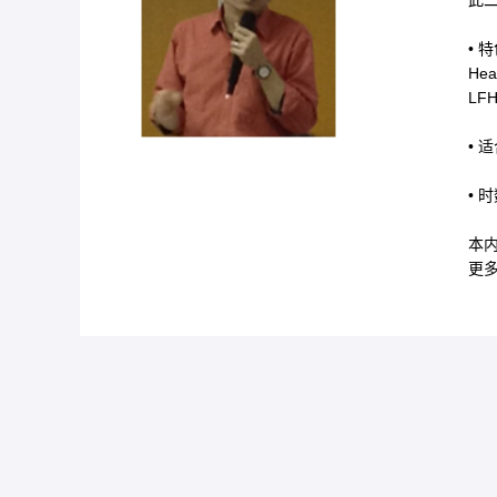
此
• 
Hea
LF
• 
• 
本
更