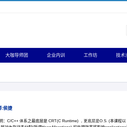
大咖导师团
企业内训
工作坊
技术
师
:
侯捷
说明：
C/C++ 体
系之最底层是
CRT(C Runtime) ，更底层是
O.S. (
本课程以