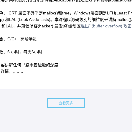
二层对內存动态分配
(
所谓
HeapAllocations)
的处理效率将影响
applications
特色：
CRT 层
面不外乎是
malloc()
和
free
，
Windows层
面则是
LFH(Least F
p) 和
LAL (Look Aside Lists)
。本课程以源码级別的细粒度来讲解
malloc()
H
和
LAL
，并兼谈骇客
(hacker)
最愛的
"缓动区
溢出
" (buffer overflow)
攻击
适合：
C/C++
高阶学员
时数：
6
小时，每天
6
小时
内容讲解任何书籍未曾碰触的深度
多详情。。。。
查看更多