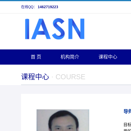
在线QQ：
1462719223
首 页
机构简介
课程中心
课程中心
· COURSE
导
目