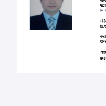
用
展
理
对
他
基
有
时数
更