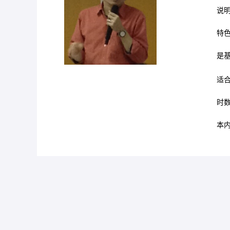
说明
特色
CRT
是基
适合
时数
本