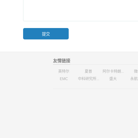
友情链接
英特尔
夏普
阿尔卡特朗...
微
EMC
中科研究所...
盛大
永航