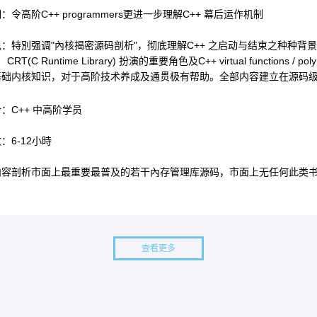
：令高阶C++ programmers更进一步理解C++ 幕后运作机制
：特別强调"內核揭密源码剖析"，彻底理解C++ 之启动与结束之种种背
(C Runtime Library) 扮演的重要角色及C++ virtual functions / 
础内核知识，对于高阶技术养成及通贯极有帮助。全部内容建立在源码级别（sour
：C++ 中高阶学员
：6-12小時
内容剖析市面上最重要最普及的若干內存管理库源码，市面上无任何此类
查看更多