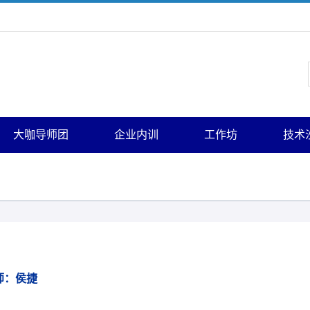
大咖导师团
企业内训
工作坊
技术
师：侯捷