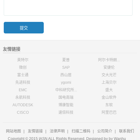
友情链接
英特尔
夏普
阿尔卡特朗...
微创
SAP
安捷伦
富士通
西山居
交大光芒
先进科技
ygomi
上海贝尔
EMC
中科研究所...
盛大
永航科技
国电南瑞
金山软件
AUTODESK
博康智能
东软
CISCO
速倍科技
阿里巴巴
网站地图
|
友情链接
|
法律声明
|
扫描二维码
|
公司简介
|
联系我们
Copyright © 2015 IASN ALL Rights Reserved. Designed by
by Wanhu